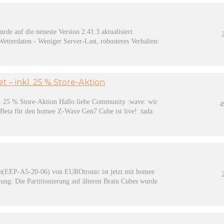
e auf die neueste Version 2.41.3 aktualisiert.
tterdaten - Weniger Server-Last, robusteres Verhalten:
t – inkl. 25 % Store-Aktion
. 25 % Store-Aktion Hallo liebe Community :wave: wir
4
 Beta für den homee Z-Wave Gen7 Cube ist live! :tada:
an(EEP-A5-20-06) von EUROtronic ist jetzt mit homee
ng: Die Partitionierung auf älteren Brain Cubes wurde