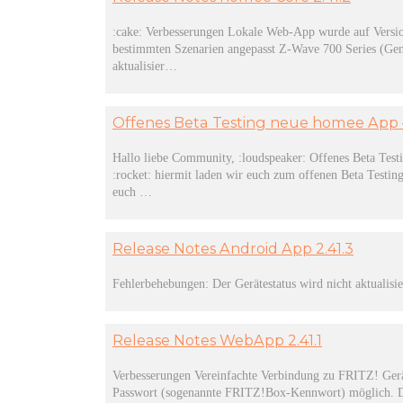
:cake: Verbesserungen Lokale Web-App wurde auf Version
bestimmten Szenarien angepasst Z-Wave 700 Series (Ge
aktualisier…
Offenes Beta Testing neue homee App –
Hallo liebe Community, :loudspeaker: Offenes Beta Test
:rocket: hiermit laden wir euch zum offenen Beta Testing
euch …
Release Notes Android App 2.41.3
Fehlerbehebungen: Der Gerätestatus wird nicht aktualis
Release Notes WebApp 2.41.1
Verbesserungen Vereinfachte Verbindung zu FRITZ! Gerät
Passwort (sogenannte FRITZ!Box-Kennwort) möglich. Di