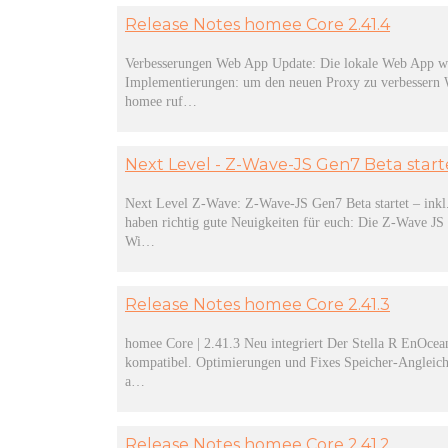
Release Notes homee Core 2.41.4
Verbesserungen Web App Update: Die lokale Web App wurd
Implementierungen: um den neuen Proxy zu verbessern We
homee ruf…
Next Level - Z-Wave-JS Gen7 Beta starte
Next Level Z-Wave: Z-Wave-JS Gen7 Beta startet – inkl
haben richtig gute Neuigkeiten für euch: Die Z-Wave JS
Wi…
Release Notes homee Core 2.41.3
homee Core | 2.41.3 Neu integriert Der Stella R EnOce
kompatibel. Optimierungen und Fixes Speicher-Angleichu
a…
Release Notes homee Core 2.41.2