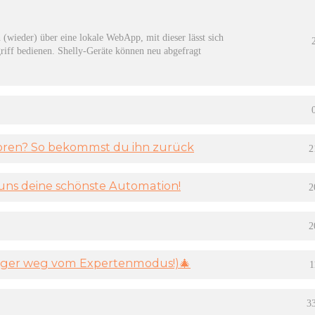
 (wieder) über eine lokale WebApp, mit dieser lässt sich
iff bedienen. Shelly-Geräte können neu abgefragt
rloren? So bekommst du ihn zurück
2
ns deine schönste Automation!
2
2
Finger weg vom Expertenmodus!)🎄
1
3