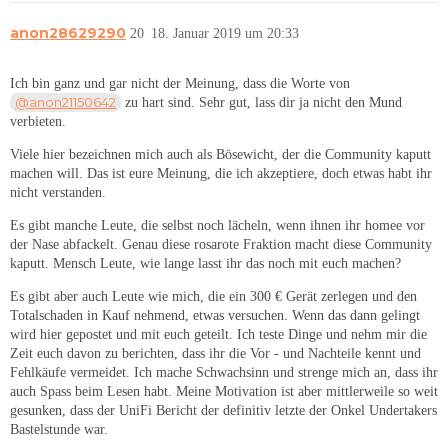
anon28629290
20
18. Januar 2019 um 20:33
Ich bin ganz und gar nicht der Meinung, dass die Worte von
@anon21150642
zu hart sind. Sehr gut, lass dir ja nicht den Mund
verbieten.
Viele hier bezeichnen mich auch als Bösewicht, der die Community kaputt
machen will. Das ist eure Meinung, die ich akzeptiere, doch etwas habt ihr
nicht verstanden.
Es gibt manche Leute, die selbst noch lächeln, wenn ihnen ihr homee vor
der Nase abfackelt. Genau diese rosarote Fraktion macht diese Community
kaputt. Mensch Leute, wie lange lasst ihr das noch mit euch machen?
Es gibt aber auch Leute wie mich, die ein 300 € Gerät zerlegen und den
Totalschaden in Kauf nehmend, etwas versuchen. Wenn das dann gelingt
wird hier gepostet und mit euch geteilt. Ich teste Dinge und nehm mir die
Zeit euch davon zu berichten, dass ihr die Vor - und Nachteile kennt und
Fehlkäufe vermeidet. Ich mache Schwachsinn und strenge mich an, dass ihr
auch Spass beim Lesen habt. Meine Motivation ist aber mittlerweile so weit
gesunken, dass der UniFi Bericht der definitiv letzte der Onkel Undertakers
Bastelstunde war.