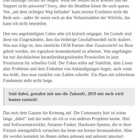
Das mulmige Gefühl im Magen, wenn der homee nicht arbeitet und der
Support nicht antwortet? Sorry, aber die Headline könnt ihr euch sparen.
Von „auf dem richtigen Weg befinden“ kann meines Erachtens nicht die
Rede sein - außer ihr messt euch an den Verkaufszahlen der Würfeln, das
kann ich nicht beurteilen.
Den neu angekündigten Cubes sehe ich kritisch entgegen. Im Grunde sind
diese ein Eingeständnis, dass das bisherige Geschäftsmodell nicht skaliert.
Was nun folgt ist, dass sämtliche OEM Partner über Zusatzwürfel ins Boot
geholt werden, um irgendwie kostendeckend zu arbeiten. Was angefangen
hat mit durchdachten herstellerübergreifenden Protokollen ist jetzt
Prostitution für schnelles Geld. Der Fokus sollte auf Stabilität, dem Lösen
alter Probleme und dem Einhalten von Ankündigungen liegen, auch wenn
das heißt, dass man zunächst rote Zahlen schreibt. Ein Haus mit schlechtem
Fundament steht nicht lange.
Seid dabei, gestaltet mit uns die Zukunft, 2019 mit euch wird
homee-tastisch!
Das setzt dem Ganzen die Krönung auf. Die Community hier ist schon
lange „dabei“ und das mehr als ich es von anderen Projekten kenne. Hier
sind Softwareentwickler, Amateur-Funker, Hardware-Spezies, die in ihrer
Freizeit unentgeldlich versuchen das beste aus homee herauszuholen. Aber
die werden komplett im Regen stehen gelassen und gekonnt ignoriert.