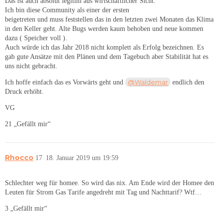
Das ist auch absolut legitim aus wirtschaftlicher Sicht.
Ich bin diese Community als einer der ersten
beigetreten und muss feststellen das in den letzten zwei Monaten das Klima
in den Keller geht. Alte Bugs werden kaum behoben und neue kommen
dazu ( Speicher voll ).
Auch würde ich das Jahr 2018 nicht komplett als Erfolg bezeichnen. Es
gab gute Ansätze mit den Plänen und dem Tagebuch aber Stabilität hat es
uns nicht gebracht.
@Waldemar
Ich hoffe einfach das es Vorwärts geht und
endlich den
Druck erhöht.
VG
21 „Gefällt mir“
Rhocco
17
18. Januar 2019 um 19:59
Schlechter weg für homee. So wird das nix. Am Ende wird der Homee den
Leuten für Strom Gas Tarife angedreht mit Tag und Nachttarif? Wtf…
3 „Gefällt mir“