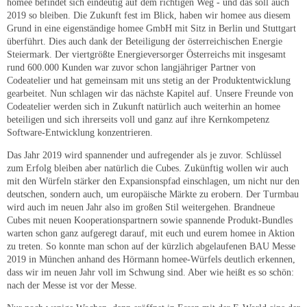
homee befindet sich eindeutig auf dem richtigen Weg - und das soll auch
2019 so bleiben. Die Zukunft fest im Blick, haben wir homee aus diesem
Grund in eine eigenständige homee GmbH mit Sitz in Berlin und Stuttgart
überführt. Dies auch dank der Beteiligung der österreichischen Energie
Steiermark. Der viertgrößte Energieversorger Österreichs mit insgesamt
rund 600.000 Kunden war zuvor schon langjähriger Partner von
Codeatelier und hat gemeinsam mit uns stetig an der Produktentwicklung
gearbeitet. Nun schlagen wir das nächste Kapitel auf. Unsere Freunde von
Codeatelier werden sich in Zukunft natürlich auch weiterhin an homee
beteiligen und sich ihrerseits voll und ganz auf ihre Kernkompetenz
Software-Entwicklung konzentrieren.
Das Jahr 2019 wird spannender und aufregender als je zuvor. Schlüssel
zum Erfolg bleiben aber natürlich die Cubes. Zukünftig wollen wir auch
mit den Würfeln stärker den Expansionspfad einschlagen, um nicht nur den
deutschen, sondern auch, um europäische Märkte zu erobern. Der Turmbau
wird auch im neuen Jahr also im großen Stil weitergehen. Brandneue
Cubes mit neuen Kooperationspartnern sowie spannende Produkt-Bundles
warten schon ganz aufgeregt darauf, mit euch und eurem homee in Aktion
zu treten. So konnte man schon auf der kürzlich abgelaufenen BAU Messe
2019 in München anhand des Hörmann homee-Würfels deutlich erkennen,
dass wir im neuen Jahr voll im Schwung sind. Aber wie heißt es so schön:
nach der Messe ist vor der Messe.