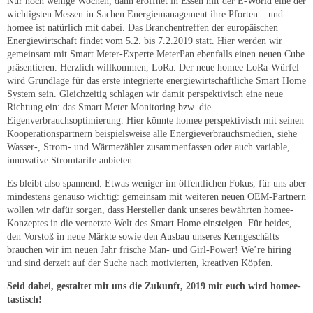
Nur noch wenige Wochen, dann eröffnet in Essen mit der E-World eine der
wichtigsten Messen in Sachen Energiemanagement ihre Pforten – und
homee ist natürlich mit dabei. Das Branchentreffen der europäischen
Energiewirtschaft findet vom 5.2. bis 7.2.2019 statt. Hier werden wir
gemeinsam mit Smart Meter-Experte MeterPan ebenfalls einen neuen Cube
präsentieren. Herzlich willkommen, LoRa. Der neue homee LoRa-Würfel
wird Grundlage für das erste integrierte energiewirtschaftliche Smart Home
System sein. Gleichzeitig schlagen wir damit perspektivisch eine neue
Richtung ein: das Smart Meter Monitoring bzw. die
Eigenverbrauchsoptimierung. Hier könnte homee perspektivisch mit seinen
Kooperationspartnern beispielsweise alle Energieverbrauchsmedien, siehe
Wasser-, Strom- und Wärmezähler zusammenfassen oder auch variable,
innovative Stromtarife anbieten.
Es bleibt also spannend. Etwas weniger im öffentlichen Fokus, für uns aber
mindestens genauso wichtig: gemeinsam mit weiteren neuen OEM-Partnern
wollen wir dafür sorgen, dass Hersteller dank unseres bewährten homee-
Konzeptes in die vernetzte Welt des Smart Home einsteigen. Für beides,
den Vorstoß in neue Märkte sowie den Ausbau unseres Kerngeschäfts
brauchen wir im neuen Jahr frische Man- und Girl-Power! We’re hiring
und sind derzeit auf der Suche nach motivierten, kreativen Köpfen.
Seid dabei, gestaltet mit uns die Zukunft, 2019 mit euch wird homee-
tastisch!