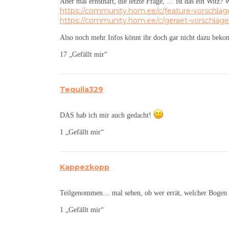
Aber mal ernsthaft, die letzte Frage, … ist das ein Witz? 
https://community.hom.ee/c/feature-vorschlag
https://community.hom.ee/c/geraet-vorschlag
Also noch mehr Infos könnt ihr doch gar nicht dazu bek
17 „Gefällt mir“
Tequila329
DAS hab ich mir auch gedacht!
1 „Gefällt mir“
Kappezkopp
Teilgenommen… mal sehen, ob wer errät, welcher Bogen
1 „Gefällt mir“