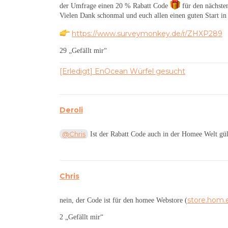
der Umfrage einen 20 % Rabatt Code
für den nächst
Vielen Dank schonmal und euch allen einen guten Start i
https://www.surveymonkey.de/r/ZHXP289
29 „Gefällt mir“
[Erledigt] EnOcean Würfel gesucht
Deroli
@Chris
Ist der Rabatt Code auch in der Homee Welt gült
Chris
store.hom.
nein, der Code ist für den homee Webstore (
2 „Gefällt mir“