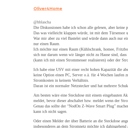
Oliver4Home
@hblascha
Die Diskussionen habe ich schon alle gelesen, aber keine
Das was vielleicht klappen würde, ist mit dem Türsensor
War mir aber zu viel Bastelei und würde dann auch nur e
nur einen Raum.
Ich möchte nur einen Raum (Kühlschrank, homee, Fritzbox
sich nur darum wenn wir länger nicht zu Hause sind, dass 
(kann ich mit einen Strommesser realisieren) oder der St
Ich habe eine USV mit einer recht hohen Kapazität die ab
keine Option einen PC, Server o.ä. für 4 Wochen laufen zu
Stromkosten in keinem Verhältnis.
Daran ist ein normaler Netzstecker und hat mehrere Schu
Am besten wäre eine Steckdose mit einem eingebauten Akk
meldet, bevor dieser abschaltet bzw. meldet wenn der Stro
Genau das sollte der “NodOn Z-Wave Smart Plug” machen 
kann ich nicht sagen.
Oder einen Melder der über Batterie an die Steckdose ange
insbesonderes an dem Stromnetz möchte ich dahingehend 