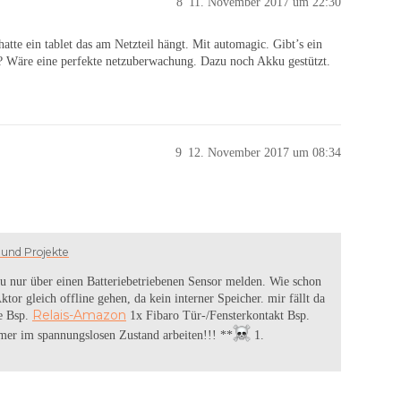
8
11. November 2017 um 22:30
te ein tablet das am Netzteil hängt. Mit automagic. Gibt’s ein
tet? Wäre eine perfekte netzuberwachung. Dazu noch Akku gestützt.
9
12. November 2017 um 08:34
s und Projekte
du nur über einen Batteriebetriebenen Sensor melden. Wie schon
or gleich offline gehen, da kein interner Speicher. mir fällt da
Relais-Amazon
ne Bsp.
1x Fibaro Tür-/Fensterkontakt Bsp.
er im spannungslosen Zustand arbeiten!!! **
1.