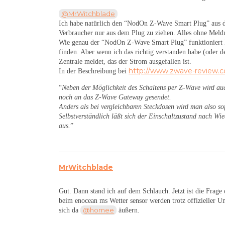
@MrWitchblade
Ich habe natürlich den “NodOn Z-Wave Smart Plug” aus d
Verbraucher nur aus dem Plug zu ziehen. Alles ohne Meld
Wie genau der “NodOn Z-Wave Smart Plug” funktioniert kan
finden. Aber wenn ich das richtig verstanden habe (oder d
Zentrale meldet, das der Strom ausgefallen ist.
http://www.zwave-review.
In der Beschreibung bei
“
Neben der Möglichkeit des Schaltens per Z-Wave wird auch
noch an das Z-Wave Gateway gesendet.
Anders als bei vergleichbaren Steckdosen wird man also sof
Selbstverständlich läßt sich der Einschaltzustand nach Wie
aus.
”
MrWitchblade
Gut. Dann stand ich auf dem Schlauch. Jetzt ist die Frage
beim enocean ms Wetter sensor werden trotz offizieller Un
@homee
sich da
äußern.