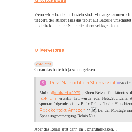
MrWitchblade
Wenn wir schon beim Basteln sind. Mal angenommen ich hat
triggern der auslöst falls das tablet auf Batterie umschal
Und direkt an einer Stelle die alarm schlagen kann…
Oliver4Home
@Micha
Genau das hatte ich ja schon gelesen…
Push Nachricht bei Stromausfall
Storie
@columbo1979
Moin
, Einen Netzausfall könntest 
@Micha
erwähnt hat, würde jeder Netzgebundener Akt
spontan folgendes ein: z.B. 1x Relais für die Hutschie
Reedkontakt-Amazon
**
Bei der Montage imm
Spannungsversorgung-Relais Nun …
Aber das Relais sitzt dann im Sicherungskasten…