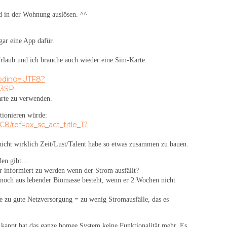
d in der Wohnung auslösen. ^^
gar eine App dafür.
…
Urlaub und ich brauche auch wieder eine Sim-Karte.
coding=UTF8?
V3SP
arte zu verwenden.
ktionieren würde:
8/ref=ox_sc_act_title_1?
h nicht wirklich Zeit/Lust/Talent habe so etwas zusammen zu bauen.
nden gibt…
er informiert zu werden wenn der Strom ausfällt?
noch aus lebender Biomasse besteht, wenn er 2 Wochen nicht
e zu gute Netzversorgung = zu wenig Stromausfälle, das es
kappt hat das ganze homee System keine Funktionalität mehr. Es