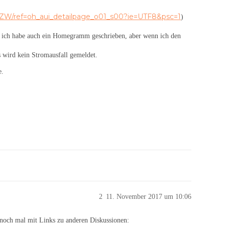
7ZW/ref=oh_aui_detailpage_o01_s00?ie=UTF8&psc=1
)
 ich habe auch ein Homegramm geschrieben, aber wenn ich den
s wird kein Stromausfall gemeldet.
e.
2
11. November 2017 um 10:06
 noch mal mit Links zu anderen Diskussionen: