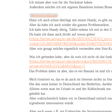
Ich müsste aber was für die Steckdose haben.
Außerdem möchte ich mit eigenen Basteleien keinen Bran
@MrWitchblade
Hatte ich auch schon überlegt mit einem Handy, es gibt so
Aber da habe ich auch wieder die ganzen Problematiken
Ich habe kein Handy übrig, Tablet nehme ich mit in den 
Da kann ich dann auch direkt auf sowas gehen:
https://smile.amazon.de/dp/B00KXZJEXG/_en
coliid=I2GJ6SOBMYNE9R&colid=3Q80TRDHX
Aber wie gesagt möchte eigentlich vermeiden eine Sim-K
Was ich gefunden habe, aber da weis ich nicht ob das fun
https://smile.amazon.de/gp/product/B015WC1EC
smid=A1PM1OQSG8MV0&psc=1
Das Problem dabei ist aber, das es ein Bausatz ist und ic
Mich frustriert es, das es da auch im Internet nichts zu fi
Hat den sonst keiner in Deutschland das Bedürfnis, darüb
Alleine wenn man im Urlaub ist und der Kühlschrank nur 
gekühlt hat…
Aber wahrscheinlich haben wir in Deutschland einfach ein
irgendwem interessieren würde.
Aber auch wenn z.B. ein Einbrecher die Stromversorgung 