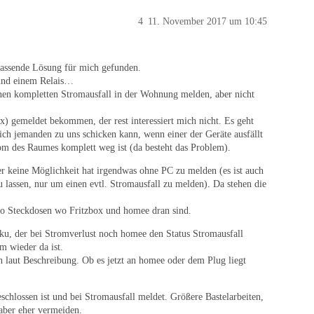
4
11. November 2017 um 10:45
 passende Lösung für mich gefunden.
 und einem Relais…
inen kompletten Stromausfall in der Wohnung melden, aber nicht
) gemeldet bekommen, der rest interessiert mich nicht. Es geht
ich jemanden zu uns schicken kann, wenn einer der Geräte ausfällt
rom des Raumes komplett weg ist (da besteht das Problem).
er keine Möglichkeit hat irgendwas ohne PC zu melden (es ist auch
 lassen, nur um einen evtl. Stromausfall zu melden). Da stehen die
ko Steckdosen wo Fritzbox und homee dran sind.
u, der bei Stromverlust noch homee den Status Stromausfall
m wieder da ist.
laut Beschreibung. Ob es jetzt an homee oder dem Plug liegt
schlossen ist und bei Stromausfall meldet. Größere Bastelarbeiten,
aber eher vermeiden.