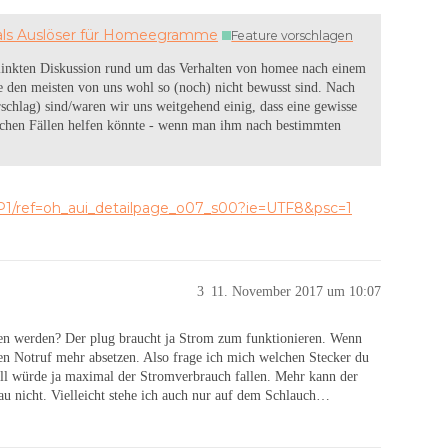
 als Auslöser für Homeegramme
Feature vorschlagen
linkten Diskussion rund um das Verhalten von homee nach einem
 den meisten von uns wohl so (noch) nicht bewusst sind. Nach
schlag) sind/waren wir uns weitgehend einig, dass eine gewisse
chen Fällen helfen könnte - wenn man ihm nach bestimmten
1/ref=oh_aui_detailpage_o07_s00?ie=UTF8&psc=1
3
11. November 2017 um 10:07
gen werden? Der plug braucht ja Strom zum funktionieren. Wenn
nen Notruf mehr absetzen. Also frage ich mich welchen Stecker du
all würde ja maximal der Stromverbrauch fallen. Mehr kann der
au nicht. Vielleicht stehe ich auch nur auf dem Schlauch…