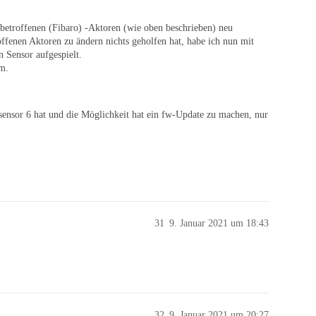
betroffenen (Fibaro) -Aktoren (wie oben beschrieben) neu
ffenen Aktoren zu ändern nichts geholfen hat, habe ich nun mit
 Sensor aufgespielt.
em.
sensor 6 hat und die Möglichkeit hat ein fw-Update zu machen, nur
31
9. Januar 2021 um 18:43
32
9. Januar 2021 um 20:27