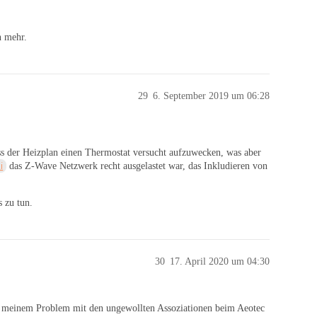
n mehr.
29
6. September 2019 um 06:28
ass der Heizplan einen Thermostat versucht aufzuwecken, was aber
i
das Z-Wave Netzwerk recht ausgelastet war, das Inkludieren von
s zu tun.
30
17. April 2020 um 04:30
zu meinem Problem mit den ungewollten Assoziationen beim Aeotec