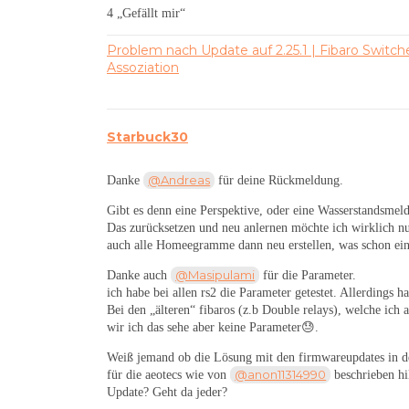
4 „Gefällt mir“
Problem nach Update auf 2.25.1 | Fibaro Switc
Assoziation
Starbuck30
@Andreas
Danke
für deine Rückmeldung.
Gibt es denn eine Perspektive, oder eine Wasserstandsme
Das zurücksetzen und neu anlernen möchte ich wirklich nu
auch alle Homeegramme dann neu erstellen, was schon ein
@Masipulami
Danke auch
für die Parameter.
ich habe bei allen rs2 die Parameter getestet. Allerdings ha
Bei den „älteren“ fibaros (z.b Double relays), welche ich 
wir ich das sehe aber keine Parameter😓.
Weiß jemand ob die Lösung mit den firmwareupdates in d
@anon11314990
für die aeotecs wie von
beschrieben hi
Update? Geht da jeder?