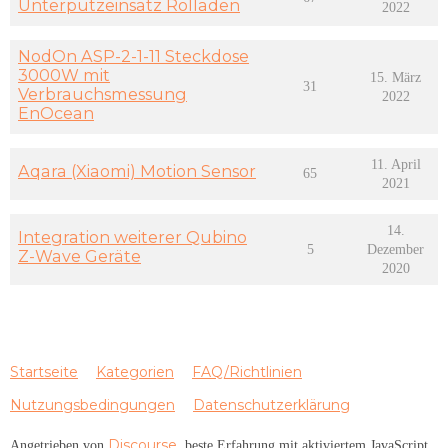
Unterputzeinsatz Rolladen
2022
NodOn ASP-2-1-11 Steckdose
3000W mit
15. März
31
Verbrauchsmessung
2022
EnOcean
11. April
Aqara (Xiaomi) Motion Sensor
65
2021
14.
Integration weiterer Qubino
5
Dezember
Z-Wave Geräte
2020
Startseite
Kategorien
FAQ/Richtlinien
Nutzungsbedingungen
Datenschutzerklärung
Discourse
Angetrieben von
, beste Erfahrung mit aktiviertem JavaScript