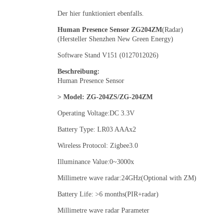
Der hier funktioniert ebenfalls.
Human Presence Sensor
ZG204ZM
(Radar)
(Hersteller Shenzhen New Green Energy)
Software Stand V151 (0127012026)
Beschreibung:
Human Presence Sensor
> Model: ZG-204ZS/ZG-204ZM
Operating Voltage:DC 3.3V
Battery Type: LR03 AAAx2
Wireless Protocol: Zigbee3.0
Illuminance Value:0~3000x
Millimetre wave radar:24GHz(Optional with ZM)
Battery Life: >6 months(PIR+radar)
Millimetre wave radar Parameter