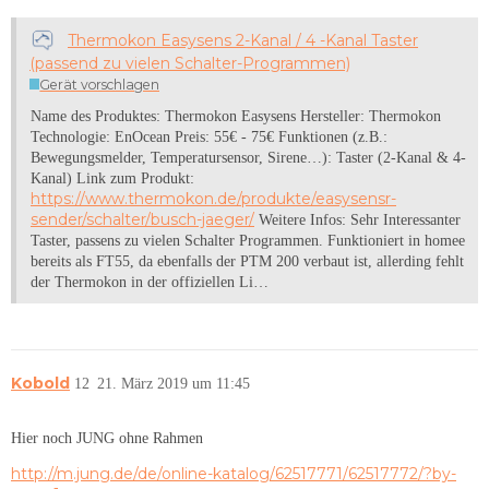
Thermokon Easysens 2-Kanal / 4 -Kanal Taster
(passend zu vielen Schalter-Programmen)
Gerät vorschlagen
Name des Produktes: Thermokon Easysens Hersteller: Thermokon
Technologie: EnOcean Preis: 55€ - 75€ Funktionen (z.B.:
Bewegungsmelder, Temperatursensor, Sirene…): Taster (2-Kanal & 4-
Kanal) Link zum Produkt:
https://www.thermokon.de/produkte/easysensr-
sender/schalter/busch-jaeger/
Weitere Infos: Sehr Interessanter
Taster, passens zu vielen Schalter Programmen. Funktioniert in homee
bereits als FT55, da ebenfalls der PTM 200 verbaut ist, allerding fehlt
der Thermokon in der offiziellen Li…
Kobold
12
21. März 2019 um 11:45
Hier noch JUNG ohne Rahmen
http://m.jung.de/de/online-katalog/62517771/62517772/?by-