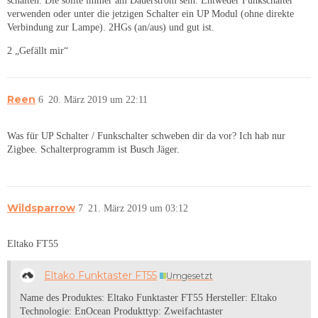
schalten. Die sollte immer am Dauerstrom sein. Entweder Funkschalter
verwenden oder unter die jetzigen Schalter ein UP Modul (ohne direkte
Verbindung zur Lampe). 2HGs (an/aus) und gut ist.
2 „Gefällt mir“
Reen
6
20. März 2019 um 22:11
Was für UP Schalter / Funkschalter schweben dir da vor? Ich hab nur
Zigbee. Schalterprogramm ist Busch Jäger.
Wildsparrow
7
21. März 2019 um 03:12
Eltako FT55
Eltako Funktaster FT55
Umgesetzt
Name des Produktes: Eltako Funktaster FT55 Hersteller: Eltako
Technologie: EnOcean Produkttyp: Zweifachtaster