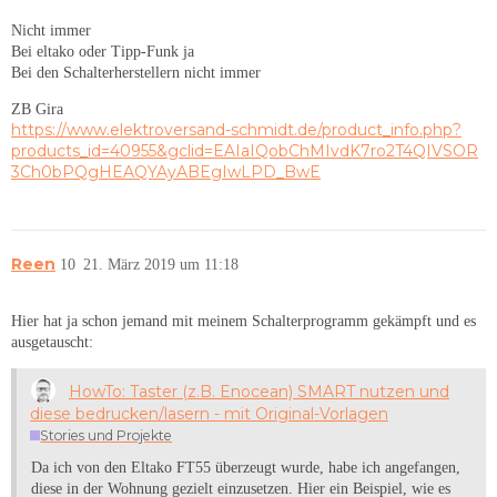
Nicht immer
Bei eltako oder Tipp-Funk ja
Bei den Schalterherstellern nicht immer
ZB Gira
https://www.elektroversand-schmidt.de/product_info.php?
products_id=40955&gclid=EAIaIQobChMIvdK7ro2T4QIVSOR
3Ch0bPQgHEAQYAyABEgIwLPD_BwE
Reen
10
21. März 2019 um 11:18
Hier hat ja schon jemand mit meinem Schalterprogramm gekämpft und es
ausgetauscht:
HowTo: Taster (z.B. Enocean) SMART nutzen und
diese bedrucken/lasern - mit Original-Vorlagen
Stories und Projekte
Da ich von den Eltako FT55 überzeugt wurde, habe ich angefangen,
diese in der Wohnung gezielt einzusetzen. Hier ein Beispiel, wie es