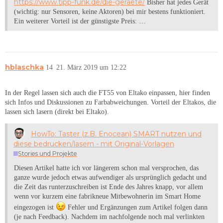
https://www.tipp-funk.de/die-geraete/
Bisher hat jedes Gerät
(wichtig: nur Sensoren, keine Aktoren) bei mir bestens funktioniert.
Ein weiterer Vorteil ist der günstigste Preis: …
hblaschka
14
21. März 2019 um 12:22
In der Regel lassen sich auch die FT55 von Eltako einpassen, hier finden
sich Infos und Diskussionen zu Farbabweichungen. Vorteil der Eltakos, die
lassen sich lasern (direkt bei Eltako).
HowTo: Taster (z.B. Enocean) SMART nutzen und
diese bedrucken/lasern - mit Original-Vorlagen
Stories und Projekte
Diesen Artikel hatte ich vor längerem schon mal versprochen, das
ganze wurde jedoch etwas aufwendiger als ursprünglich gedacht und
die Zeit das runterzuschreiben ist Ende des Jahres knapp, vor allem
wenn vor kurzem eine fabrikneue Mitbewohnerin im Smart Home
eingezogen ist
Fehler und Ergänzungen zum Artikel folgen dann
(je nach Feedback). Nachdem im nachfolgende noch mal verlinkten