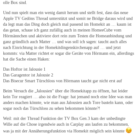
olle Box sind.
Und nun spielt man ein wenig damit herum und stellt fest, dass das neue
Apple TV Gedöns Thread unterstützt und somit ne Bridge daraus wird und
da legt man das Ding doch gleich mal passend im Homekit an … kaum ist
das getan, schaue ich ganz zufällig auch in meinen HomeeCube vom
Hörmännchen und aktiviere dort rein zum Testen die Homeanbindung und
ganz gründlich auch Matter … und was soll ich sagen: taucht auch alles
nach Einrichtung in der Homekitdingenskirchenapp auf … und jetzt
kommts: via Matter richtet er sogar die Geräte von Hörmann ein, allerdings
hat die Sache einen Haken:
Das Hoftor ist Jalousie 1
Das Garagentor ist Jalousie 2
Das Bisecur Smart Türschloss von Hörmann taucht gar nicht erst auf
Beim Versuch die „Jalousien“ über die Homekitapp zu öffnen, hat leider
kein Tor reagiert … also ist die Frage: hat jemand noch eine Idee was man
anders machen könnte, wie man aus Jalousien auch Tore basteln kann, oder
sogar noch das Türschloss zu sehen bekommen könnte?!
Weil: mit der Thread Funktion der TV Box Gen.3 kam der unbedingte
Wille auf die Chose irgendwie auch in Carplay ans laufen zu bekommen,
was ja mit der Annäherungsfunktion via Homekit möglich sein könnte