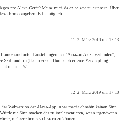
legen pro Alexa-Gerät? Meine mich da an so was zu erinnern. Über
lexa-Konto angeben. Falls möglich.
11
2. März 2019 um 15:13
in Homee sind unter Einstellungen nur “Amazon Alexa verbinden”,
e Skill und fragt beim ersten Homee ob er eine Verknüpfung
nicht mehr …///
12
2. März 2019 um 17:18
it der Webversion der Alexa-App. Aber macht ohnehin keinen Sinn:
l? Würde nir Sinn machen das zu implementieren, wenn irgendwann
rde, mehrere homees clustern zu können.