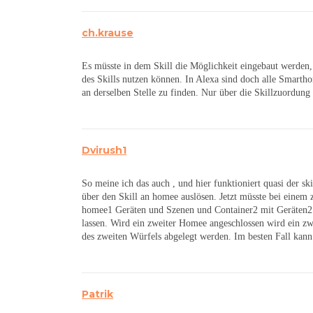
ch.krause
Es müsste in dem Skill die Möglichkeit eingebaut werde
des Skills nutzen können. In Alexa sind doch alle Smarth
an derselben Stelle zu finden. Nur über die Skillzuordun
Dvirush1
So meine ich das auch , und hier funktioniert quasi der sk
über den Skill an homee auslösen. Jetzt müsste bei einem
homee1 Geräten und Szenen und Container2 mit Geräten2 u
lassen. Wird ein zweiter Homee angeschlossen wird ein zw
des zweiten Würfels abgelegt werden. Im besten Fall kann 
Patrik