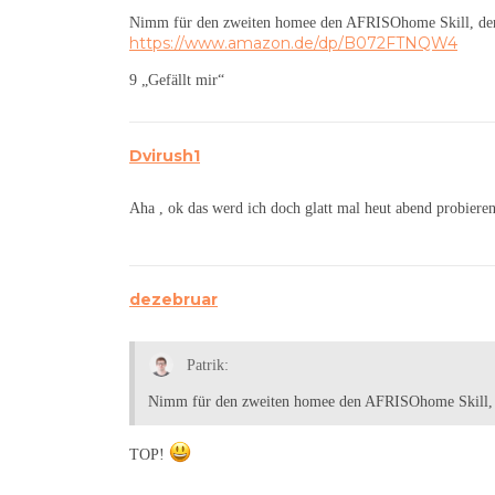
Nimm für den zweiten homee den AFRISOhome Skill, der f
https://www.amazon.de/dp/B072FTNQW4
9 „Gefällt mir“
Dvirush1
Aha , ok das werd ich doch glatt mal heut abend probieren 
dezebruar
Patrik:
Nimm für den zweiten homee den AFRISOhome Skill, de
TOP!