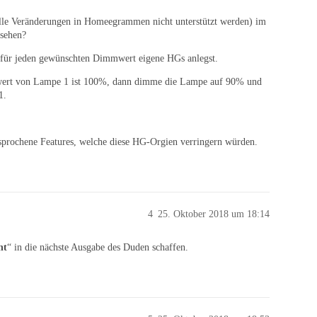
entelle Veränderungen in Homeegrammen nicht unterstützt werden) im
ssehen?
u für jeden gewünschten Dimmwert eigene HGs anlegst.
wert von Lampe 1 ist 100%, dann dimme die Lampe auf 90% und
1.
ersprochene Features, welche diese HG-Orgien verringern würden.
4
25. Oktober 2018 um 18:14
ht
“ in die nächste Ausgabe des Duden schaffen.