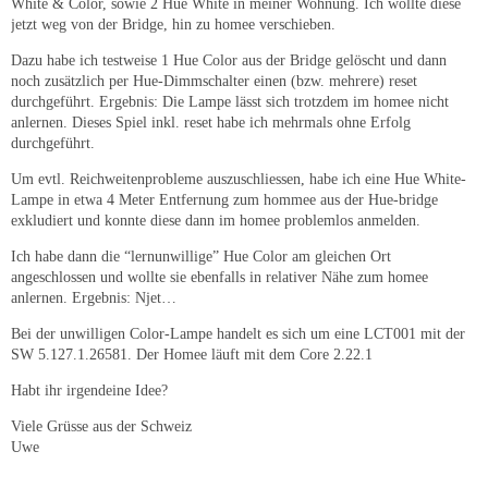
White & Color, sowie 2 Hue White in meiner Wohnung. Ich wollte diese
jetzt weg von der Bridge, hin zu homee verschieben.
Dazu habe ich testweise 1 Hue Color aus der Bridge gelöscht und dann
noch zusätzlich per Hue-Dimmschalter einen (bzw. mehrere) reset
durchgeführt. Ergebnis: Die Lampe lässt sich trotzdem im homee nicht
anlernen. Dieses Spiel inkl. reset habe ich mehrmals ohne Erfolg
durchgeführt.
Um evtl. Reichweitenprobleme auszuschliessen, habe ich eine Hue White-
Lampe in etwa 4 Meter Entfernung zum hommee aus der Hue-bridge
exkludiert und konnte diese dann im homee problemlos anmelden.
Ich habe dann die “lernunwillige” Hue Color am gleichen Ort
angeschlossen und wollte sie ebenfalls in relativer Nähe zum homee
anlernen. Ergebnis: Njet…
Bei der unwilligen Color-Lampe handelt es sich um eine LCT001 mit der
SW 5.127.1.26581. Der Homee läuft mit dem Core 2.22.1
Habt ihr irgendeine Idee?
Viele Grüsse aus der Schweiz
Uwe