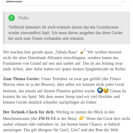
Flolle:
Vielleicht kümmert ihr euch erstmals darum das das Grundsystem
wieder einwandfrei läuft. Ich muss davon ausgehen das diese Geräte
bei euch zum Testen vorhanden sein müssten.
Wir machen hier gerade quasi „Tabula Rasa“.
Wir wollten bewusst
nicht die alten Datenbank-Altlasten mitschleppen, sondern bauen das
Fundament von Grund auf neu und sauber auf. Das ist am Anfang zwar
mehr Arbeit, aber dafür haben wir später keinen Spaghetticode im Keller.
Zum Thema Geräte:
Unser Testlabor ist zwar gut gefüllt (der Fibaro
Motion oben ist ja der Beweis), aber selbst wir können nicht
jedes
Gerät
besitzen, das jemals auf diesem Planeten gelötet wurde.
Genau da
kommt ihr ins Spiel: Mit dem neuen Setup sind wir viel flexibler und
können Geräte deutlich schneller nachpflegen als früher.
Der Technik-Check für dich:
Wichtig ist immer der Blick in den
Maschinenraum (die
ZWJS-UI
in der Beta).
Wenn das Gerät dort nicht
sauber erkannt oder inkludiert ist, hat homee keine Chance, es hübsch
anzuzeigen. Das gilt übrigens für Gen5, Gen7 und den Rest der Welt: