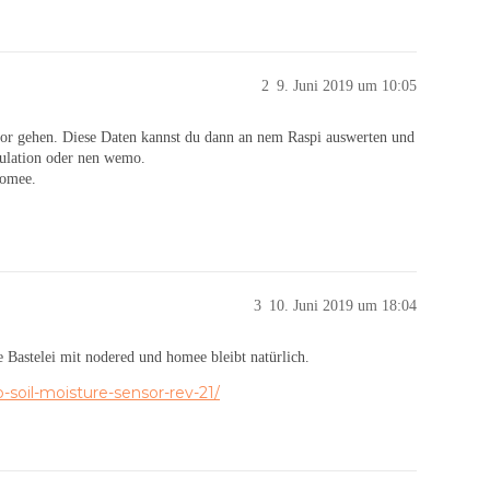
2
9. Juni 2019 um 10:05
nsor gehen. Diese Daten kannst du dann an nem Raspi auswerten und
mulation oder nen wemo.
homee.
3
10. Juni 2019 um 18:04
e Bastelei mit nodered und homee bleibt natürlich.
-soil-moisture-sensor-rev-21/