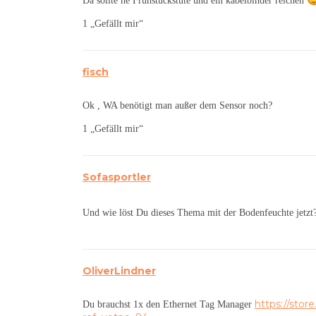
Da sollte ne Frühstückstüte und ein kabelbinder reichen
1 „Gefällt mir“
fisch
Ok , WA benötigt man außer dem Sensor noch?
1 „Gefällt mir“
Sofasportler
Und wie löst Du dieses Thema mit der Bodenfeuchte jetzt
OliverLindner
https://stor
Du brauchst 1x den Ethernet Tag Manager