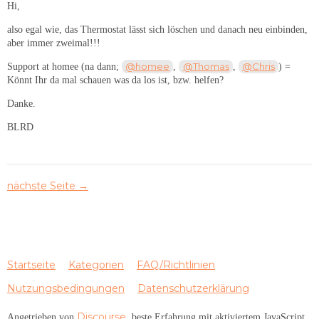
Hi,
also egal wie, das Thermostat lässt sich löschen und danach neu einbinden,
aber immer zweimal!!!
@homee
@Thomas
@Chris
Support at homee (na dann;
,
,
) =
Könnt Ihr da mal schauen was da los ist, bzw. helfen?
Danke.
BLRD
nächste Seite →
Startseite
Kategorien
FAQ/Richtlinien
Nutzungsbedingungen
Datenschutzerklärung
Discourse
Angetrieben von
, beste Erfahrung mit aktiviertem JavaScript