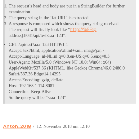
The request’s head and body are put in a StringBuilder for further
examination
The query string in the ‘fat URL’ is extracted
A response is composed which shows the query string received.
http://%5Bip
The request will finally look like “
address]:8081/api/test?aaa=123”:
GET /api/test?aaa=123 HTTP/1.1
Accept: text/html, application/xhtml+xml, image/jxr,
/
Accept-Language: nl-NL,nl;q=0.8,en-US;q=0.5,en;q=0.3
User-Agent: Mozilla/5.0 (Windows NT 10.0; Win64; x64)
AppleWebKit/537.36 (KHTML, like Gecko) Chrome/46.0.2486.0
Safari/537.36 Edge/14.14295
Accept-Encoding: gzip, deflate
Host: 192.168.1.114:8081
Connection: Keep-Alive
So the query will be “?aaa=123”.
Anton_2018
7
12. November 2018 um 12:10