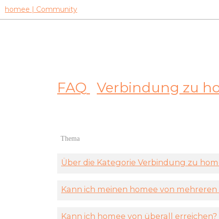
homee | Community
FAQ
Verbindung zu h
Thema
Über die Kategorie Verbindung zu ho
Kann ich meinen homee von mehreren 
Kann ich homee von überall erreichen?