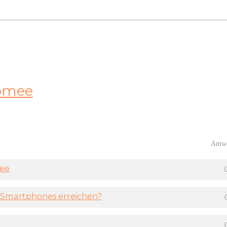
omee
Antw
mee
Smartphones erreichen?